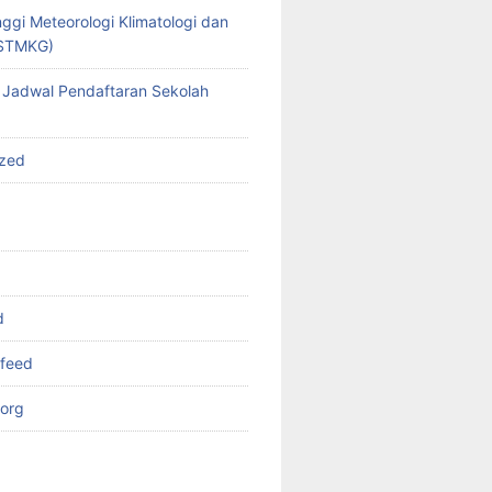
ggi Meteorologi Klimatologi dan
(STMKG)
 Jadwal Pendaftaran Sekolah
ized
d
feed
org