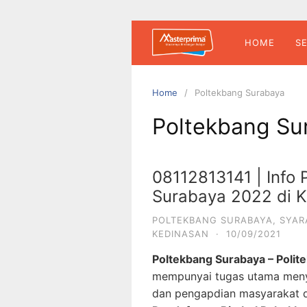
Skip
to
content
HOME
S
Home
Poltekbang Surabaya
Poltekbang Su
08112813141 | Info
Surabaya 2022 di 
POLTEKBANG SURABAYA
,
SYAR
KEDINASAN
·
10/09/2021
Poltekbang Surabaya – Polit
mempunyai tugas utama menye
dan pengapdian masyarakat 