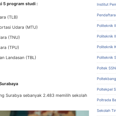
i 5 program studi :
Institut P
Pendaftar
dara (TLB)
Politeknik 
ortasi Udara (MTU)
Politeknik
dara (TNU)
Politeknik
dara (TPU)
dan Landasan (TBL)
Politeknik 
Poltek SSN
Poltekban
 Surabaya
Poltekpel 
ang Surabya sebanyak 2.483 memilih sekolah
Poltrada Ba
Sekolah Tin