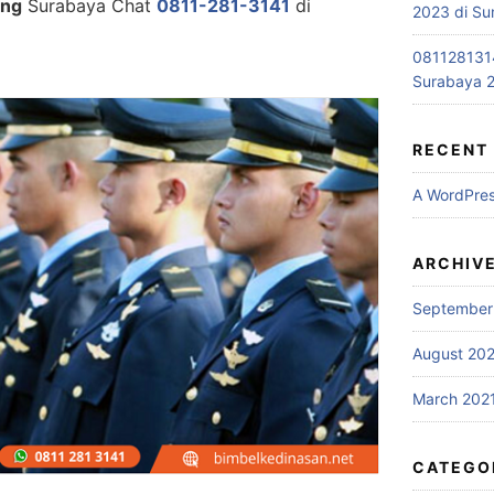
ang
Surabaya Chat
0811-281-3141
di
2023 di S
0811281314
Surabaya 2
RECENT
A WordPre
ARCHIV
September
August 20
March 202
CATEGO