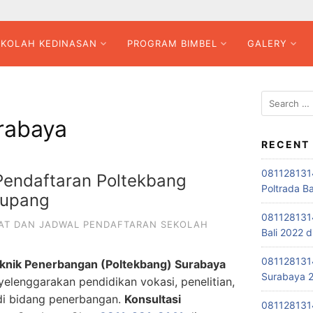
EKOLAH KEDINASAN
PROGRAM BIMBEL
GALERY
Search
for:
rabaya
RECENT
081128131
 Pendaftaran Poltekbang
Poltrada B
Kupang
0811281314
AT DAN JADWAL PENDAFTARAN SEKOLAH
Bali 2022 
0811281314
eknik Penerbangan (Poltekbang) Surabaya
Surabaya 
lenggarakan pendidikan vokasi, penelitian,
di bidang penerbangan.
Konsultasi
0811281314