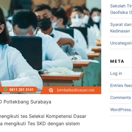
Sekolah Tin
Geofisika 
Syarat dan
Kedinasan
Uncategor
META
Log in
Entries fee
Comments 
D Poltekbang Surabaya
WordPress.
mengikuti tes Seleksi Kompetensi Dasar
ta mengikuti Tes SKD dengan sistem
.