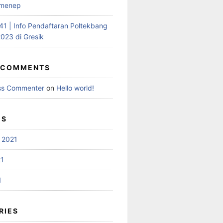
umenep
1 | Info Pendaftaran Poltekbang
023 di Gresik
 COMMENTS
ss Commenter
on
Hello world!
ES
 2021
21
1
RIES